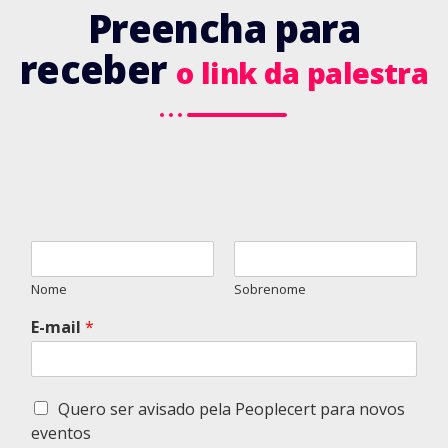
Preencha para
receber
o link da palestra
N
o
m
Nome
Sobrenome
e
E-mail
*
*
C
Quero ser avisado pela Peoplecert para novos
a
eventos
i