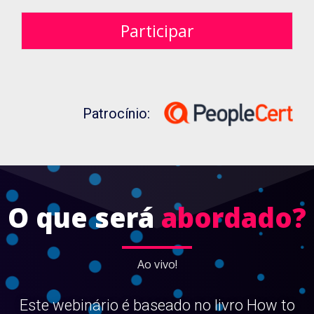
x
a
Participar
s
d
e
m
a
r
Patrocínio:
c
a
ç
ã
o
O que será
abordado?
Ao vivo!
Este webinário é baseado no livro How to