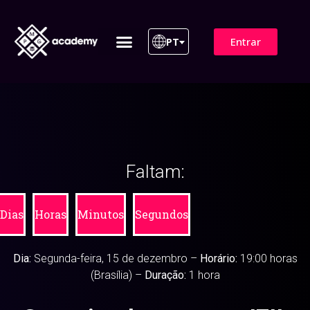
Entrar
PT
ITIL 4 | ITIL v5
Plano de Assinatura
Para Empresas
Faltam:
Dias
Horas
Minutos
Segundos
Dia:
Segunda-feira, 15 de dezembro –
Horário:
19:00 horas
(Brasília) –
Duração:
1 hora