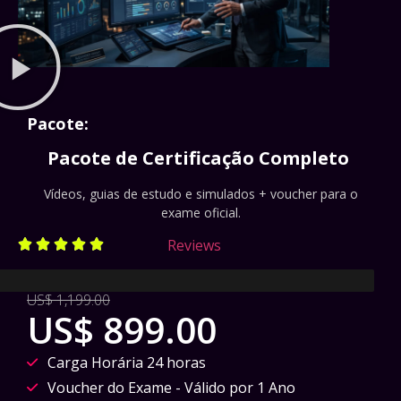
Pacote:
Pacote de Certificação Completo
Vídeos, guias de estudo e simulados + voucher para o
exame oficial.
Reviews





 de Aprovação
US$ 1,199.00
US$ 899.00
Carga Horária 24 horas
Voucher do Exame - Válido por 1 Ano​