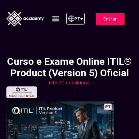
Entrar
PT
ITIL 4 | ITIL v5
Plano de Assinatura
Para Empresas
Curso e Exame Online ITIL®
Product (Version 5) Oficial
+de 71 mil alunos