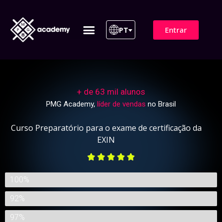
Entrar
PT
ITIL 4 | ITIL v5
Plano de Assinatura
Para Empresas
+ de 63 mil alunos
PMG Academy,
líder de vendas
no Brasil
Curso Preparatório para o exame de certificação da
EXIN





Preparatório para o exame
100%
Nível de Satisfação
92%
Taxa de Aprovação
97%