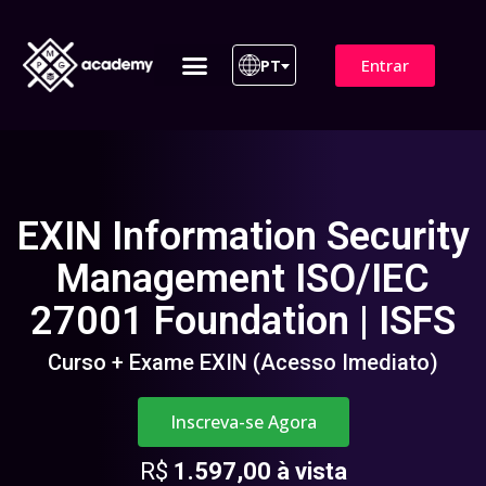
Entrar
PT
ITIL 4 | ITIL v5
Plano de Assinatura
Para Empresas
EXIN Information Security
Management ISO/IEC
27001 Foundation | ISFS
Curso + Exame EXIN (Acesso Imediato)
Inscreva-se Agora
R$
1.597,00 à vista