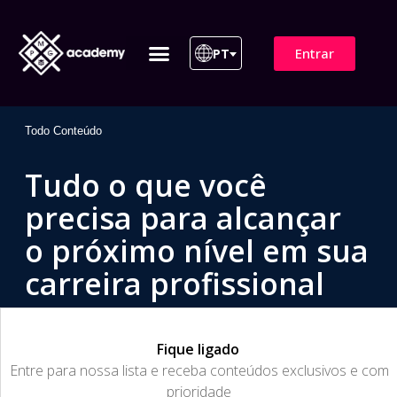
Entrar
PT
ITIL 4 | ITIL v5
Plano de Assinatura
Para Empresas
Todo Conteúdo
Tudo o que você
precisa para alcançar
o próximo nível em sua
carreira profissional
Fique ligado
​Entre para nossa lista e receba conteúdos exclusivos e com
prioridade