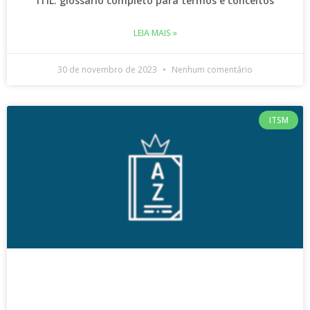
ITIL: glossário completo para termos e conceitos
LEIA MAIS »
30 de novembro de 2023
Nenhum comentário
ITSM