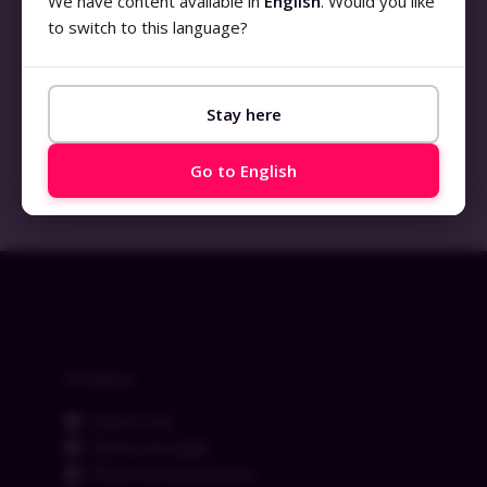
We have content available in
English
. Would you like
to switch to this language?
Gerenciamento de Requisição de Serviços
Stay here
LEIA MAIS »
Go to English
23 de dezembro de 2023
Nenhum comentário
Produtos
Sobre nós
Demonstração
Plano de Assinatura