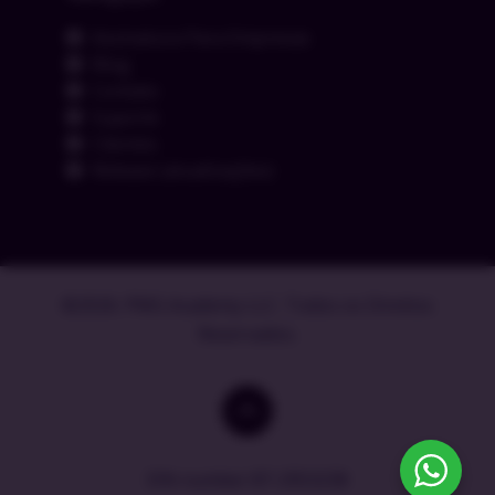
Assinatura Para Empresas
Blog
Contato
Suporte
Clientes
Release (atualizações)
©2026. PMG Academy LLC. Todos os Direitos
Reservados.
EIN number 87-2953238