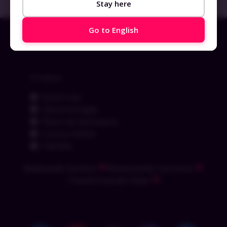
17 de outubro de 2023
1 comentário
Stay here
Go to English
Produtos
Sobre nós
Demonstração
Plano de Assinatura
Cursos Online
Clientes
Realizando Sonhos
Alavancando Carreiras
Transformando Vidas