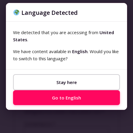
Language Detected
WhatsApp
LinkedIn
We detected that you are accessing from
United
Facebook
X
Email
States
.
We have content available in
English
. Would you like
to switch to this language?
Deja una
respuesta
Stay here
Tu dirección de correo electrónico
Go to English
no será publicada.
Los campos
obligatorios están marcados con
*
Comentario
*