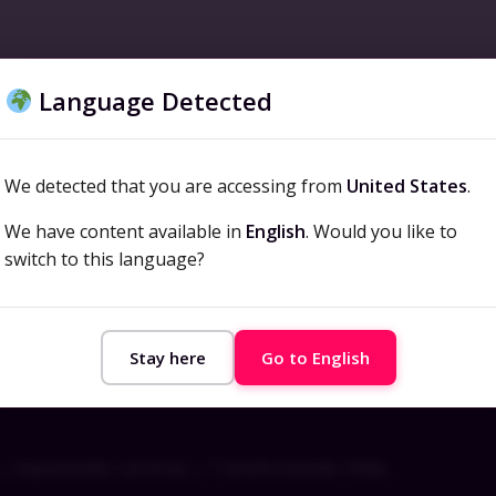
de la información
ISO/IEC 20000
Carrera
Inno
Language Detected
We detected that you are accessing from
United States
.
We have content available in
English
. Would you like to
switch to this language?
Stay here
Go to English
| Impulsando Carreras | Transformando Vidas