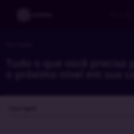
ITIL 4 | ITIL
Todo Conteúdo
Tudo o que você precisa 
o próximo nível em sua ca
Fique ligado
​Entre para nossa lista e receba conteúdos exclusivos e c