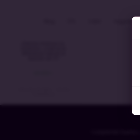
Blog
ITIL
Cobit
Seguridad 
Clientes Internos vs.
Externos: ¿Cuál es la
diferencia real en la
Gestión de TI?
LEIA MAIS »
4 de junio de 2024
No hay
comentarios
Cumpliendo Sueños 