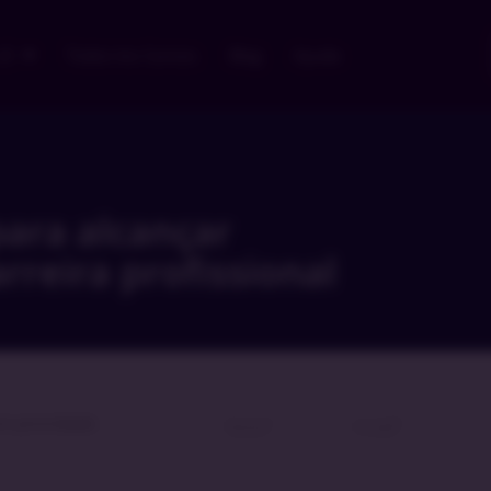
 v5
Todos los Cursos
Blog
Ayuda
para alcançar
rreira profissional
om prioridade