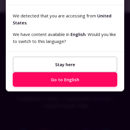
17 de mayo de 2024
No hay comentarios
We detected that you are accessing from
United
States
.
We have content available in
English
. Would you like
to switch to this language?
Productos
Demo
Stay here
Cursos Online
Plan de Suscripción
Suscripción para Empresas
Go to English
Clientes
Cumpliendo Sueños | Impulsando Carreras |
Transformando Vidas