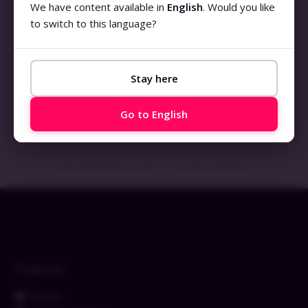
We have content available in
English
. Would you like
to switch to this language?
Stay here
EXIN Information Security Management ISO/IEC
27001 Foundation | ISFS (2022)
Go to English
LEIA MAIS »
28 de septiembre de 2023
No hay comentarios
Productos
Demo