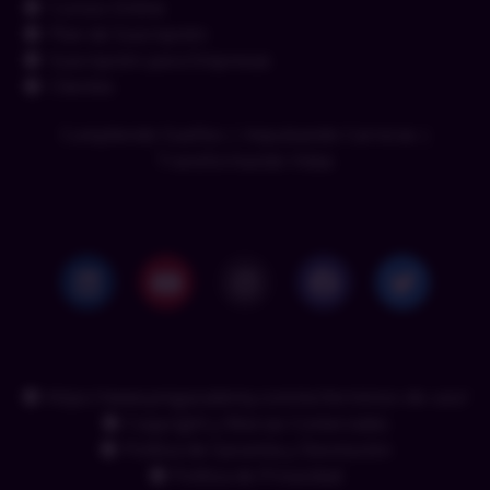
Cursos Online
Plan de Suscripción
Suscripción para Empresas
Clientes
Cumpliendo Sueños | Impulsando Carreras |
Transformando Vidas
https://www.pmgacademy.com/es/terminos-de-uso/
Copyright y Marcas Comerciales
Política de Garantía y Devolución
Política de Privacidad