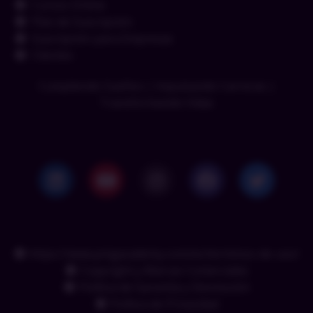
Cursos Online
Plan de Suscripción
Suscripción para Empresas
Clientes
Cumpliendo Sueños | Impulsando Carreras |
Transformando Vidas
https://www.pmgacademy.com/es/terminos-de-uso/
Copyright y Marcas Comerciales
Política de Garantía y Devolución
Política de Privacidad