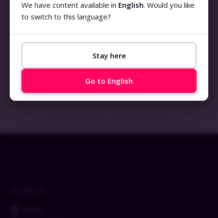
We have content available in
English
. Would you like
to switch to this language?
Stay here
IT-Shaped Cybersecurity Vulnerabilities and Threats
Foundation | T-CVTF
Go to English
LEIA MAIS »
5 de junio de 2023
No hay comentarios
Productos
Demo