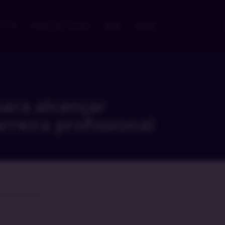
 v5
Todos los Cursos
Blog
Ayuda
para alcançar
rreira profissional
om prioridade