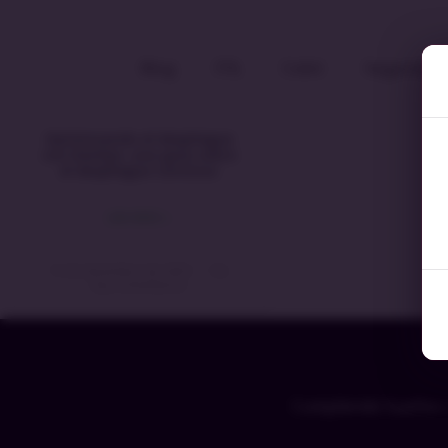
Blog
ITIL
Cobit
Seguridad 
Optimizando el despliegue
con DevOps: una guía sobre
el despliegue continuo
LEIA MAIS »
15 de diciembre de 2023
No
hay comentarios
Cumpliendo Sueños 