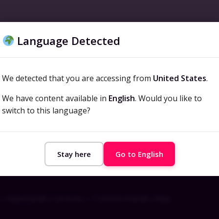
de la información
ISO/IEC 20000
Carrera
Inno
Language Detected
We detected that you are accessing from
United States
.
We have content available in
English
. Would you like to
switch to this language?
Stay here
Go to English
| Impulsando Carreras | Transformando Vidas