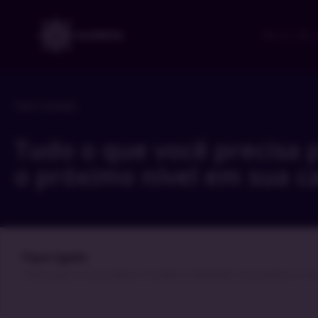
ITIL 4 | ITIL
Todo Conteúdo
Tudo o que você precisa 
o próximo nível em sua ca
Fique ligado
​Entre para nossa lista e receba conteúdos exclusivos e c