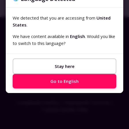
13 de noviembre de 2023
No hay comentarios
We detected that you are accessing from
United
States
.
We have content available in
English
. Would you like
to switch to this language?
Productos
Demo
Stay here
Cursos Online
Plan de Suscripción
Go to English
Suscripción para Empresas
Clientes
Cumpliendo Sueños | Impulsando Carreras |
Transformando Vidas